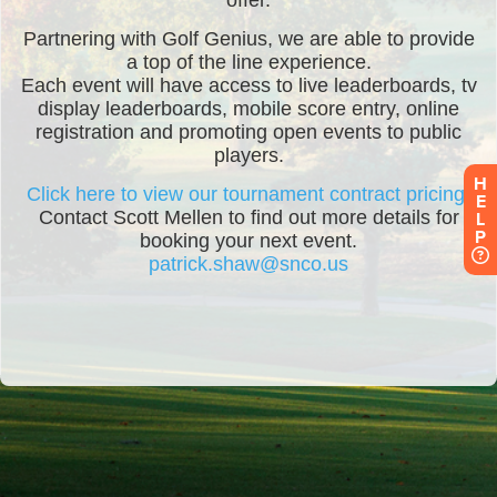
H
E
L
P